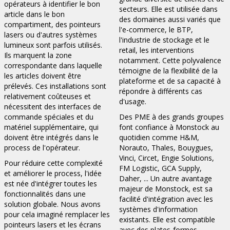
opérateurs à identifier le bon
secteurs. Elle est utilisée dans
article dans le bon
des domaines aussi variés que
compartiment, des pointeurs
l'e-commerce, le BTP,
lasers ou d'autres systèmes
l'industrie de stockage et le
lumineux sont parfois utilisés.
retail, les interventions
Ils marquent la zone
notamment. Cette polyvalence
correspondante dans laquelle
témoigne de la flexibilité de la
les articles doivent être
plateforme et de sa capacité à
prélevés. Ces installations sont
répondre à différents cas
relativement coûteuses et
d'usage.
nécessitent des interfaces de
commande spéciales et du
Des PME à des grands groupes
matériel supplémentaire, qui
font confiance à Monstock au
doivent être intégrés dans le
quotidien comme H&M,
process de l'opérateur.
Norauto, Thales, Bouygues,
Vinci, Circet, Engie Solutions,
Pour réduire cette complexité
FM Logistic, GCA Supply,
et améliorer le process, l'idée
Daher, ... Un autre avantage
est née d'intégrer toutes les
majeur de Monstock, est sa
fonctionnalités dans une
facilité d'intégration avec les
solution globale. Nous avons
systèmes d'information
pour cela imaginé remplacer les
existants. Elle est compatible
pointeurs lasers et les écrans
avec des plates-formes