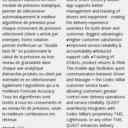
module de prévision statiqtique,
App supports better
permet de sélectionner
management and tracking of
automatiquement le meilleur
drivers and equipment - making
algorithme de prévision pour
the delivery experience
chaque croisement de prévision
seamless for both driver and
sélectionné (client x article par
customer. Biggest advantages:
exemple). Notre solution
●Higher customer satisfaction
permet d'effectuer un "double
●Improved service reliability &
best-fit" en positionnant le
accountability ●Reduced
calcul de la prévision au bon
support calls ●Tracking of
niveau de granularité dans
OS&Ds, product returns & RMA
chaque axe analytique
The mobile app facilitates quick
(hiérarchie produits ou client par
communication between Driver
exemple) et en sélectionnant
and Manager + the Cedric Millar
également l'algorithme qui a la
customer service team -
meilleure Forecast Accuracy.
allowing customers greater
Tous les algorithmes sont
control over delivery operations
testés à tous les croisements et
and service reliability. QUEST
au niveau fin de prévision, seule
seamlessly integrates with
la meilleure combinaison est
Cedric Millar’s proprietary TMS,
retenue.
Lighthouse, or any other TMS.
QUEST enhances delivery