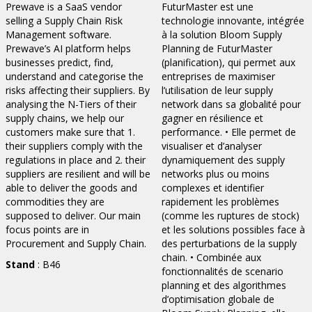
Prewave is a SaaS vendor
FuturMaster est une
selling a Supply Chain Risk
technologie innovante, intégrée
Management software.
à la solution Bloom Supply
Prewave’s AI platform helps
Planning de FuturMaster
businesses predict, find,
(planification), qui permet aux
understand and categorise the
entreprises de maximiser
risks affecting their suppliers. By
l’utilisation de leur supply
analysing the N-Tiers of their
network dans sa globalité pour
supply chains, we help our
gagner en résilience et
customers make sure that 1.
performance. • Elle permet de
their suppliers comply with the
visualiser et d’analyser
regulations in place and 2. their
dynamiquement des supply
suppliers are resilient and will be
networks plus ou moins
able to deliver the goods and
complexes et identifier
commodities they are
rapidement les problèmes
supposed to deliver. Our main
(comme les ruptures de stock)
focus points are in
et les solutions possibles face à
Procurement and Supply Chain.
des perturbations de la supply
chain. • Combinée aux
Stand
: B46
fonctionnalités de scenario
planning et des algorithmes
d’optimisation globale de