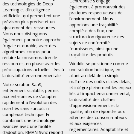
L’entreprise s'engage
des technologies de Deep
également à promouvoir des
Learning et d’intelligence
pratiques respectueuses de
artificielle, qui permettent une
l'environnement. Nous
prévision plus précise et un
apportons une traçabilité
ajustement des ressources.
complète des flux, une
Nous nous distinguons
structuration rigoureuse des
également par notre approche
sujets de conformité
frugale et durable, avec des
fournisseurs, ainsi qu'une
algorithmes conçus pour
traçabilité des produits.
réduire la consommation de
ressources, en phase avec les
Winddle se positionne comme
préoccupations actuelles liées à
une solution holistique, en
la durabilité environnementale.
allant au-delà de la simple
maîtrise des coûts et des délais,
Notre solution SaaS,
et intègre pleinement les enjeux
entièrement scalable, permet
liés à l'impact environnemental,
aux entreprises de s’adapter
la durabilité des chaînes
rapidement à l’évolution des
d'approvisionnement et la
marchés sans surcoût ni
qualité, afin de répondre aux
complexité technique. En
attentes des consommateurs
combinant une technologie
et aux exigences
avancée avec une facilité
réglementaires. Adaptabilité et
d’adoption, RMAN Sync répond