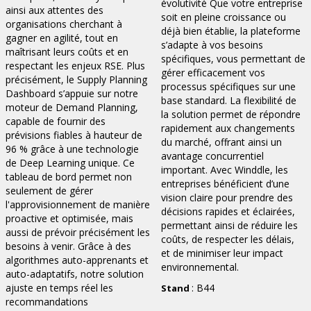
évolutivité Que votre entreprise
ainsi aux attentes des
soit en pleine croissance ou
organisations cherchant à
déjà bien établie, la plateforme
gagner en agilité, tout en
s’adapte à vos besoins
maîtrisant leurs coûts et en
spécifiques, vous permettant de
respectant les enjeux RSE. Plus
gérer efficacement vos
précisément, le Supply Planning
processus spécifiques sur une
Dashboard s’appuie sur notre
base standard. La flexibilité de
moteur de Demand Planning,
la solution permet de répondre
capable de fournir des
rapidement aux changements
prévisions fiables à hauteur de
du marché, offrant ainsi un
96 % grâce à une technologie
avantage concurrentiel
de Deep Learning unique. Ce
important. Avec Winddle, les
tableau de bord permet non
entreprises bénéficient d’une
seulement de gérer
vision claire pour prendre des
l'approvisionnement de manière
décisions rapides et éclairées,
proactive et optimisée, mais
permettant ainsi de réduire les
aussi de prévoir précisément les
coûts, de respecter les délais,
besoins à venir. Grâce à des
et de minimiser leur impact
algorithmes auto-apprenants et
environnemental.
auto-adaptatifs, notre solution
ajuste en temps réel les
: B44
Stand
recommandations